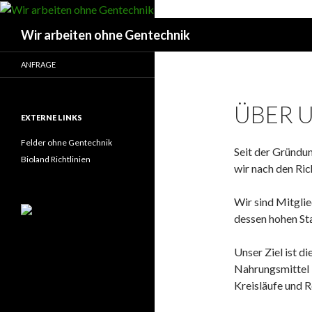
Suchen
Wir arbeiten ohne Gentechnik
ANFRAGE
ÜBER 
EXTERNE LINKS
Felder ohne Gentechnik
Seit der Gründu
Bioland Richtlinien
wir nach den Ric
Wir sind Mitgli
dessen hohen St
Unser Ziel ist d
Nahrungsmittel b
Kreisläufe und 