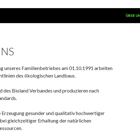
SPRINGE
ÜBER U
UNS
ng unseres Familienbetriebes am 01.10.1991 arbeiten
htlinien des ökologischen Landbaus.
ed des Bioland Verbandes und produzieren nach
andards.
ie Erzeugung gesunder und qualitativ hochwertiger
ei gleichzeitiger Erhaltung der natürlichen
Ressourcen.