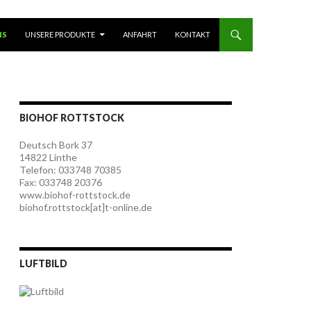
 ZUM INHALT
NS
UNSERE PRODUKTE
ANFAHRT
KONTAKT
BIOHOF ROTTSTOCK
Deutsch Bork 37
14822 Linthe
Telefon: 033748 70385
Fax: 033748 20376
www.biohof-rottstock.de
biohof.rottstock[at]t-online.de
LUFTBILD